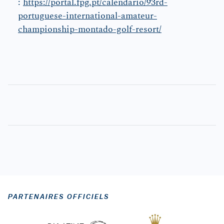
:
https://portal.fpg.pt/calendario/93rd-
portuguese-international-amateur-
championship-montado-golf-resort/
PARTENAIRES OFFICIELS