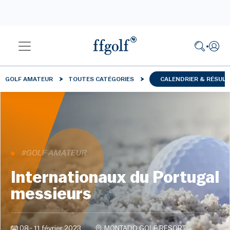
GOLF AMATEUR
TOUTES CATÉGORIES
CALENDRIER & RÉSUL
#GOLF AMATEUR
Internationaux du Portugal
messieurs
08 - 11 février 2023
MONTADO GOLF RESORT