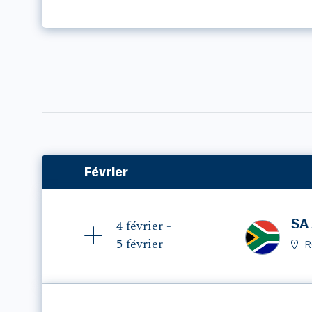
Février
SA 
4 février -
5 février
R