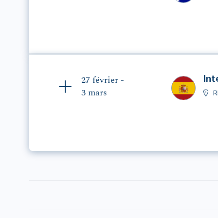
Int
27 février -
3 mars
R