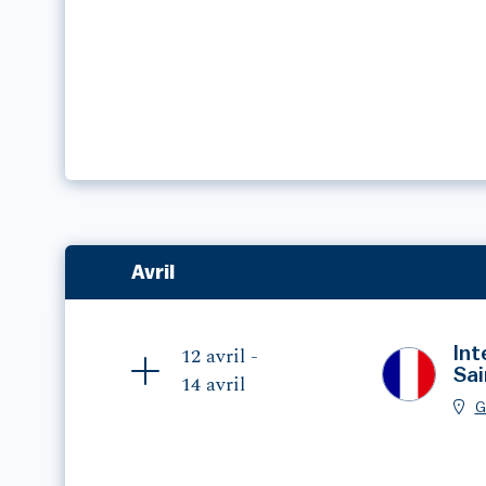
Avril
Int
12 avril -
Sa
14 avril
G