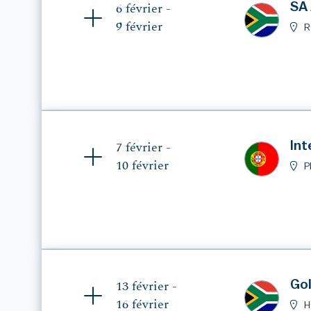
SA
6 février -
9 février
R
Int
7 février -
10 février
P
Gol
13 février -
16 février
H