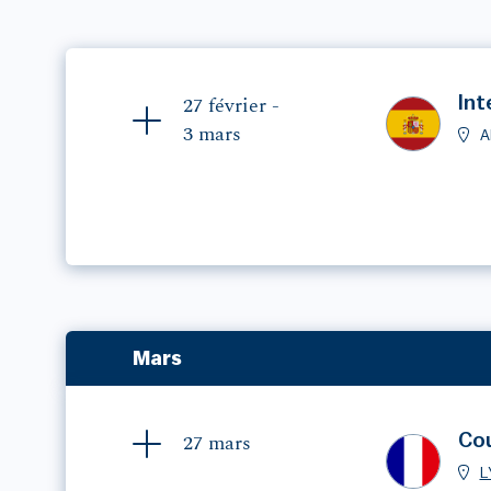
Int
27 février -
3 mars
A
Mars
Cou
27 mars
L