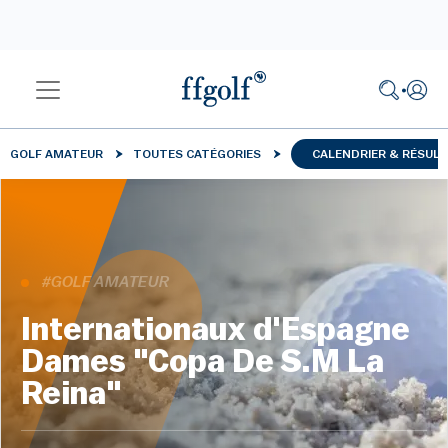
GOLF AMATEUR
TOUTES CATÉGORIES
CALENDRIER & RÉSUL
#GOLF AMATEUR
Internationaux d'Espagne
Dames "Copa De S.M La
Reina"