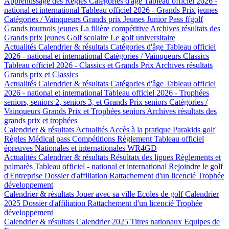
Apprentissage des Règles
Catégories d'âge
Tableau officiel 2026 -
national et international
Tableau officiel 2026 - Grands Prix jeunes
Catégories / Vainqueurs Grands prix Jeunes
Junior Pass ffgolf
Grands tournois jeunes
La filière compétitive
Archives résultats des
Grands prix jeunes
Golf scolaire
Le golf universitaire
Actualités
Calendrier & résultats
Catégories d'âge
Tableau officiel
2026 - national et international
Catégories / Vainqueurs Classics
Tableau officiel 2026 - Classics et Grands Prix
Archives résultats
Grands prix et Classics
Actualités
Calendrier & résultats
Catégories d'âge
Tableau officiel
2026 - national et international
Tableau officiel 2026 - Trophées
seniors, seniors 2, seniors 3, et Grands Prix seniors
Catégories /
Vainqueurs Grands Prix et Trophées seniors
Archives résultats des
grands prix et trophées
Calendrier & résultats
Actualités
Accès à la pratique
Parakids golf
Règles
Médical pass
Compétitions
Règlement
Tableau officiel
épreuves Nationales et internationales
WR4GD
Actualités
Calendrier & résultats
Résultats des ligues
Règlements et
palmarès
Tableau officiel - national et international
Rejoindre le golf
d'Entreprise
Dossier d'affiliation
Rattachement d'un licencié
Trophée
développement
Calendrier & résultats
Jouer avec sa ville
Ecoles de golf
Calendrier
2025
Dossier d'affiliation
Rattachement d'un licencié
Trophée
développement
Calendrier & résultats
Calendrier 2025
Titres nationaux
Equipes de