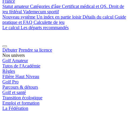
France
Statut amateur
Catégories d'âge
Certificat médical et QS.
Droit de
jeu fédéral
Vademecum sportif
Nouveau système
Un index en partie loisir
Détails du calcul
Guide
pratique et FAQ
Calculette de jeu
Le calcul
Les départs recommandés
Débuter
Prendre sa licence
Nos univers
Golf Amateur
Tutos de l'Académie
Règles
Filière Haut Niveau
Golf Pro
Parcours & détours
Golf et santé
Transition écologique
Emploi et formation
La Fédération