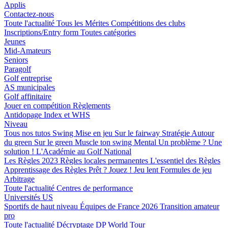
Applis
Contactez-nous
Toute l'actualité
Tous les Mérites
Compétitions des clubs
Inscriptions/Entry form
Toutes catégories
Jeunes
Mid-Amateurs
Seniors
Paragolf
Golf entreprise
AS municipales
Golf affinitaire
Jouer en compétition
Règlements
Antidopage
Index et WHS
Niveau
Tous nos tutos
Swing
Mise en jeu
Sur le fairway
Stratégie
Autour
du green
Sur le green
Muscle ton swing
Mental
Un problème ? Une
solution !
L'Académie au Golf National
Les Règles 2023
Règles locales permanentes
L'essentiel des Règles
Apprentissage des Règles
Prêt ? Jouez !
Jeu lent
Formules de jeu
Arbitrage
Toute l'actualité
Centres de performance
Universités US
Sportifs de haut niveau
Équipes de France 2026
Transition amateur
pro
Toute l'actualité
Décryptage
DP World Tour