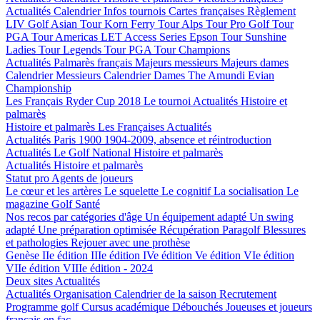
Actualités
Calendrier
Infos tournois
Cartes françaises
Règlement
LIV Golf
Asian Tour
Korn Ferry Tour
Alps Tour
Pro Golf Tour
PGA Tour Americas
LET Access Series
Epson Tour
Sunshine
Ladies Tour
Legends Tour
PGA Tour Champions
Actualités
Palmarès français
Majeurs messieurs
Majeurs dames
Calendrier Messieurs
Calendrier Dames
The Amundi Evian
Championship
Les Français
Ryder Cup 2018
Le tournoi
Actualités
Histoire et
palmarès
Histoire et palmarès
Les Françaises
Actualités
Actualités
Paris 1900
1904-2009, absence et réintroduction
Actualités
Le Golf National
Histoire et palmarès
Actualités
Histoire et palmarès
Statut pro
Agents de joueurs
Le cœur et les artères
Le squelette
Le cognitif
La socialisation
Le
magazine Golf Santé
Nos recos par catégories d'âge
Un équipement adapté
Un swing
adapté
Une préparation optimisée
Récupération
Paragolf
Blessures
et pathologies
Rejouer avec une prothèse
Genèse
IIe édition
IIIe édition
IVe édition
Ve édition
VIe édition
VIIe édition
VIIIe édition - 2024
Deux sites
Actualités
Actualités
Organisation
Calendrier de la saison
Recrutement
Programme golf
Cursus académique
Débouchés
Joueuses et joueurs
français en fac