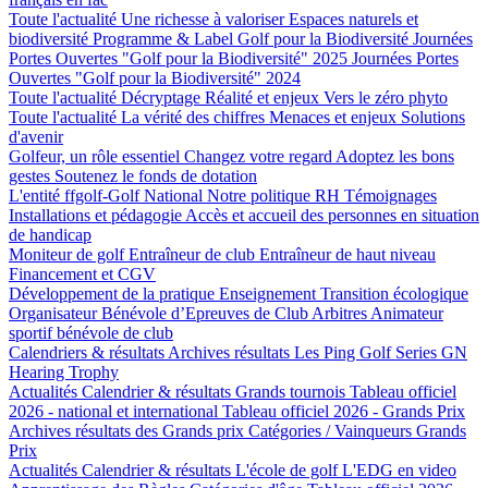
Toute l'actualité
Une richesse à valoriser
Espaces naturels et
biodiversité
Programme & Label Golf pour la Biodiversité
Journées
Portes Ouvertes "Golf pour la Biodiversité" 2025
Journées Portes
Ouvertes "Golf pour la Biodiversité" 2024
Toute l'actualité
Décryptage
Réalité et enjeux
Vers le zéro phyto
Toute l'actualité
La vérité des chiffres
Menaces et enjeux
Solutions
d'avenir
Golfeur, un rôle essentiel
Changez votre regard
Adoptez les bons
gestes
Soutenez le fonds de dotation
L'entité ffgolf-Golf National
Notre politique RH
Témoignages
Installations et pédagogie
Accès et accueil des personnes en situation
de handicap
Moniteur de golf
Entraîneur de club
Entraîneur de haut niveau
Financement et CGV
Développement de la pratique
Enseignement
Transition écologique
Organisateur Bénévole d’Epreuves de Club
Arbitres
Animateur
sportif bénévole de club
Calendriers & résultats
Archives résultats
Les Ping Golf Series
GN
Hearing Trophy
Actualités
Calendrier & résultats
Grands tournois
Tableau officiel
2026 - national et international
Tableau officiel 2026 - Grands Prix
Archives résultats des Grands prix
Catégories / Vainqueurs Grands
Prix
Actualités
Calendrier & résultats
L'école de golf
L'EDG en video