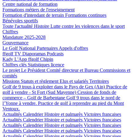
Centre national de formation
Formations métiers de l'enseignement
Formation d'intendant de terrain
Formations continues
Bénévoles sportifs
Toute l'actualité
Histoire
Lutte contre les violences dans le sport
Chiffres
Mandature 2025-2028
Gouvernance
Le Golf National
Partenaires
Appels d'offres
ffgolf TV
Diaporamas
Podcasts
Kady
L'App ffgolf
Chipin
Chiffres clés
Statistiques licence
Le projet
Le Président
Comité directeur et Bureau
Commissions et
comités
Missions
Statuts et règlement
Elus et salariés
Territoires
Golf de 9 trous à exploiter dans le Pays de Gex (Ain)
Practice de
golf à vendre - St Fort (Sud Mayenne)
Cession de fonds de
commerce – Golf de Barbentane
Golf 9 trous dans le nord de
l’Yonne à vendre.
Practice de golf à reprendre au pied du Mont
Ventoux.
Actualités
Calendrier
Histoire et palmarès
Victoires françaises
Actualités
Calendrier
Histoire et palmarès
Victoires françaises
Actualités
Calendrier
Histoire et palmarès
Victoires françaises
Actualités
Calendrier
Histoire et palmarès
Victoires françaises
Actualités
Calendrier
Histoire et palmarès
Victoires françaises