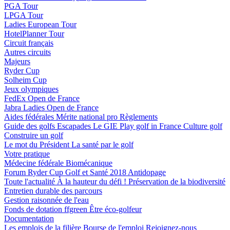
PGA Tour
LPGA Tour
Ladies European Tour
HotelPlanner Tour
Circuit français
Autres circuits
Majeurs
Ryder Cup
Solheim Cup
Jeux olympiques
FedEx Open de France
Jabra Ladies Open de France
Aides fédérales
Mérite national pro
Règlements
Guide des golfs
Escapades
Le GIE Play golf in France
Culture golf
Construire un golf
Le mot du Président
La santé par le golf
Votre pratique
Médecine fédérale
Biomécanique
Forum Ryder Cup Golf et Santé 2018
Antidopage
Toute l'actualité
À la hauteur du défi !
Préservation de la biodiversité
Entretien durable des parcours
Gestion raisonnée de l'eau
Fonds de dotation ffgreen
Être éco-golfeur
Documentation
Les emplois de la filière
Bourse de l'emploi
Rejoignez-nous