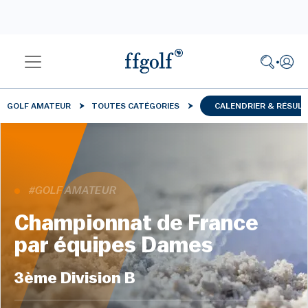
GOLF AMATEUR
TOUTES CATÉGORIES
CALENDRIER & RÉSUL
#GOLF AMATEUR
Championnat de France
par équipes Dames
3ème Division B