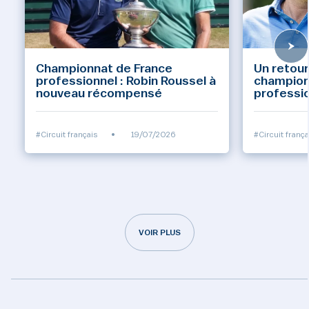
Championnat de France
Un retour
professionnel : Robin Roussel à
champion
nouveau récompensé
professi
#Circuit français
•
19/07/2026
#Circuit frança
VOIR PLUS