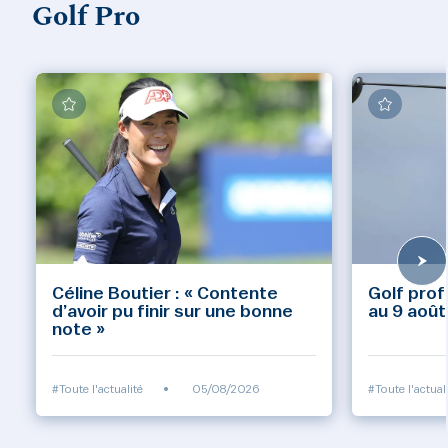
Golf Pro
Céline Boutier : « Contente
Golf prof
d’avoir pu finir sur une bonne
au 9 août
note »
#Toute l'actualité
•
05/08/2026
#Toute l'actual