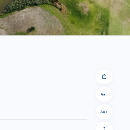
Aa -
Aa +