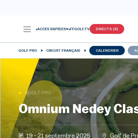
ACCÈS RAPIDES
FFGOLF.TV
DIRECTS (8)
GOLF PRO
CIRCUIT FRANÇAIS
CALENDRIER
A
#GOLF PRO
Omnium Nedey Clas
19 - 21 septembre 2025
Golf de Pr