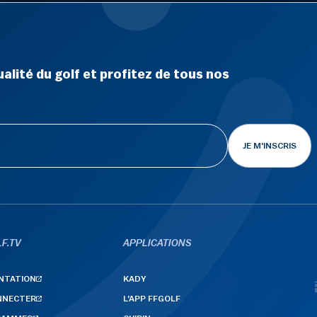
alité du golf et profitez de tous nos
JE M'INSCRIS
F.TV
APPLICATIONS
NTATION
KADY
NNECTER
L'APP FFGOLF