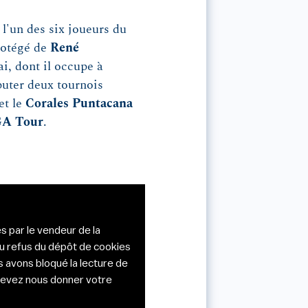
 l'un des six joueurs du
protégé de
René
i, dont il occupe à
puter deux tournois
et le
Corales Puntacana
A Tour
.
s par le vendeur de la
du refus du dépôt de cookies
s avons bloqué la lecture de
s devez nous donner votre