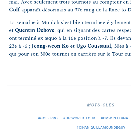
mai. Avec seulement trois tournois au compteur en
Golf
apparaît désormais au 97e rang de la Race to 
La semaine à Munich s'est bien terminée égalemen
et
Quentin Debove
, qui en signant des cartes respect
ont terminé ex æquo à la 16e position à -7. Ils deva
23e à -6 ;
Jeong-weon Ko
et
Ugo Coussaud
, 30es à 
qui pour son 300e tournoi en carrière sur le Tour eu
MOTS-CLÉS
#GOLF PRO
#DP WORLD TOUR
#BMW INTERNATI
#OIHAN GUILLAMOUNDEGUY