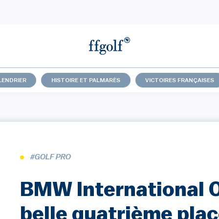
LENDRIER
HISTOIRE ET PALMARÈS
VICTOIRES FRANÇAISES
#GOLF PRO
BMW International O
belle quatrième pla