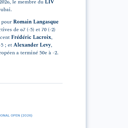
 2026, le membre du
LIV
Dubai.
t pour
Romain Langasque
ives de 67 (-5) et 70 (-2)
ncent
Frédéric Lacroix
,
-5 ; et
Alexander Levy
,
ropéen a terminé 50e à -2.
ONAL OPEN (2026)