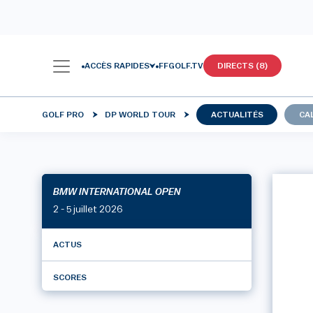
ACCÈS RAPIDES
FFGOLF.TV
DIRECTS (8)
GOLF PRO
DP WORLD TOUR
ACTUALITÉS
CA
BMW INTERNATIONAL OPEN
2 - 5 juillet 2026
ACTUS
SCORES