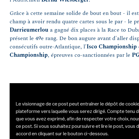
Grâce à cette semaine solide de bout en bout - il est
champ à avoir rendu quatre cartes sous le par - le 
Darrieumerlou
a gagné dix places à la Race to Duba
présent le 49e rang. De bon augure avant d'aller dis
consécutifs outre-Atlantique, l'
Isco Championship
Championship
, épreuves co-sanctionnées par le
PG
Le visionnage de ce post peut entraîner le dépôt de cookie
plateforme vers laquelle vous serez dirigé. Compte tenu 
que vous avez exprimé, afin de respecter votre choix, nou
ce post. Si vous souhaitez poursuivre et lire le post, vou
accord en cliquant sur le bouton ci-dessous.