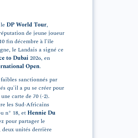
 le
DP World Tour
,
 réputation de jeune joueur
0 fin décembre à l'île
gne, le Landais a signé ce
e to Dubai
2026, en
national Open
.
aibles sanctionnés par
és qu'il a pu se créer pour
 une carte de 70 (-2).
tre les Sud-Africains
ou n° 18, et
Hennie Du
z pour partager le
, deux unités derrière