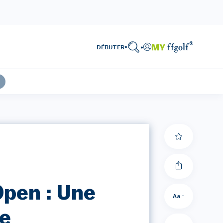
DÉBUTER
pen : Une
Aa -
ce