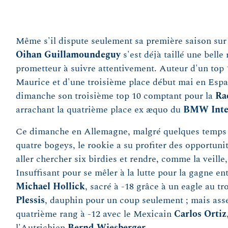
Même s'il dispute seulement sa première saison sur
Oihan Guillamoundeguy
s'est déjà taillé une belle
prometteur à suivre attentivement. Auteur d'un top 1
Maurice et d'une troisième place début mai en Espa
dimanche son troisième top 10 comptant pour la
Rac
arrachant la quatrième place ex æquo du
BMW Inter
Ce dimanche en Allemagne, malgré quelques temps f
quatre bogeys, le rookie a su profiter des opportunit
aller chercher six birdies et rendre, comme la veille,
Insuffisant pour se mêler à la lutte pour la gagne en
Michael Hollick
, sacré à -18 grâce à un eagle au tr
Plessis
, dauphin pour un coup seulement ; mais asse
quatrième rang à -12 avec le Mexicain
Carlos Ortiz
l'Autrichien
Bernd Wiesberger
.