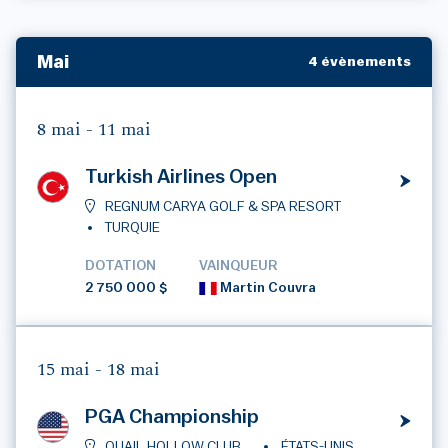
Mai
4 évènements
8 mai -
11 mai
Turkish Airlines Open
REGNUM CARYA GOLF & SPA RESORT
TURQUIE
DOTATION
VAINQUEUR
2 750 000 $
Martin Couvra
15 mai -
18 mai
PGA Championship
QUAIL HOLLOW CLUB
ÉTATS-UNIS