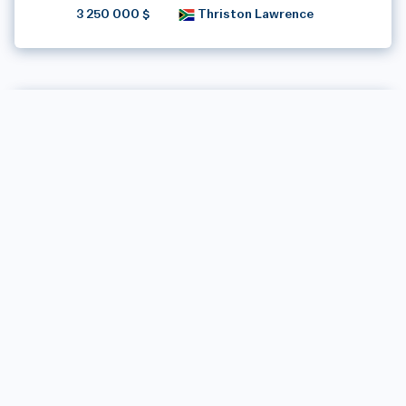
3 250 000 $
Thriston Lawrence
Septembre
4 évènements
4 septembre -
7 septembre
Amgen Irish Open
THE K CLUB
IRLANDE
DOTATION
VAINQUEUR
6 000 000 $
Rory McIlroy
11 septembre -
14 septembre