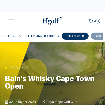
GOLF PRO
HOTELPLANNER TOUR
CALENDRIER
ACTUA
#GOLF PRO
Bain's Whisky Cape Town
Open
02 - 5 février 2023
Royal Cape Golf Club