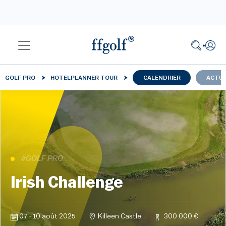
GOLF PRO
HOTELPLANNER TOUR
CALENDRIER
ACTUA
#GOLF PRO
Irish Challenge
07 - 10 août 2025
Killeen Castle
300 000 €