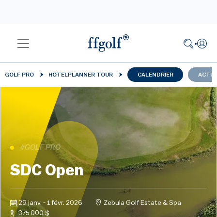
GOLF PRO
HOTELPLANNER TOUR
CALENDRIER
ACTUA
#GOLF PRO
SDC Open
29 janv. - 1 févr. 2026
Zebula Golf Estate & Spa
375 000 $