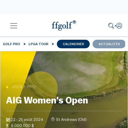
GOLF PRO
LPGA TOUR
CALENDRIER
ACTUALITÉS
#GOLF PRO
AIG Women's Open
22 - 25 août 2024
St Andrews (Old)
9 000 000 $