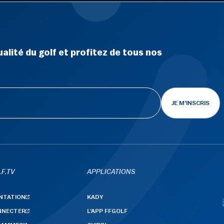
alité du golf et profitez de tous nos
JE M'INSCRIS
F.TV
APPLICATIONS
NTATION
KADY
NNECTER
L'APP FFGOLF