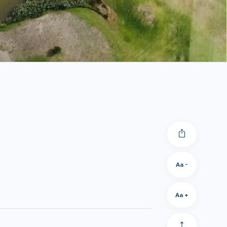
Aa -
Aa +