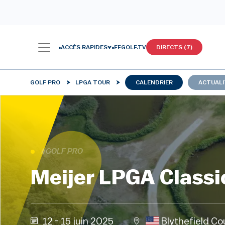
ACCÈS RAPIDES
FFGOLF.TV
DIRECTS (7)
GOLF PRO
LPGA TOUR
CALENDRIER
ACTUALI
#GOLF PRO
Meijer LPGA Classic
12 - 15 juin 2025
Blythefield Co