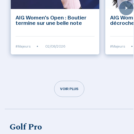
AIG Women's Open : Boutier
AIG Wome
termine sur une belle note
décroch
#Majeurs
•
02/08/2026
#Majeurs
•
VOIR PLUS
Golf Pro