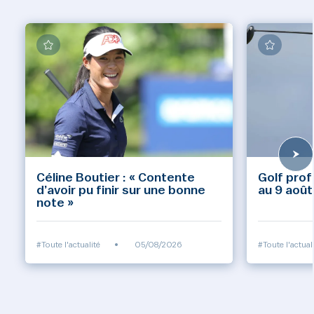
Céline Boutier : « Contente
Golf prof
d’avoir pu finir sur une bonne
au 9 août
note »
#Toute l'actualité
•
05/08/2026
#Toute l'actual