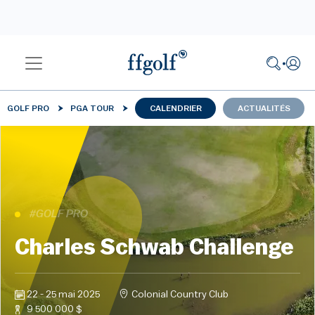
GOLF PRO
PGA TOUR
CALENDRIER
ACTUALITÉS
#GOLF PRO
Charles Schwab Challenge
22 - 25 mai 2025
Colonial Country Club
9 500 000 $