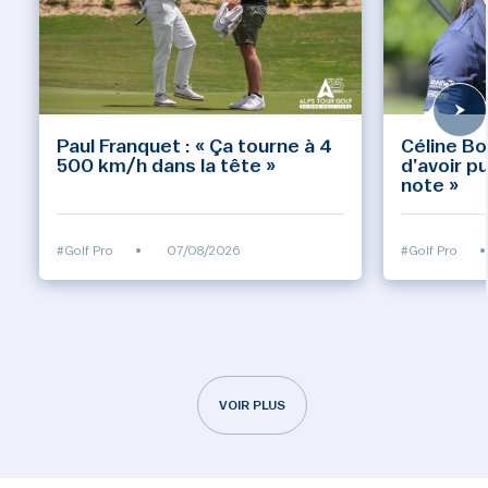
Paul Franquet : « Ça tourne à 4
Céline Bo
500 km/h dans la tête »
d’avoir p
note »
#Golf Pro
•
07/08/2026
#Golf Pro
•
VOIR PLUS