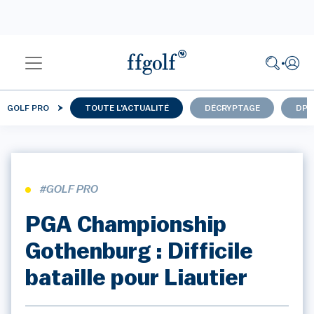
GOLF PRO
TOUTE L'ACTUALITÉ
DÉCRYPTAGE
DP 
#GOLF PRO
PGA Championship
Gothenburg : Difficile
bataille pour Liautier