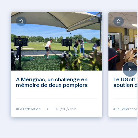
À Mérignac, un challenge en
Le UGolf 
mémoire de deux pompiers
soutien d
#La Fédération
•
05/08/2026
#La Fédération