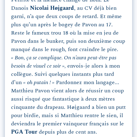
s’effrite et la menace change de nom. Le
Danois
Nicolai Højgaard
, au CV déjà bien
garni, n’a que deux coups de retard. Et même
plus qu’un après le bogey de Pavon au 17.
Reste le fameux trou 18 où la mise en jeu de
Pavon dans le bunker, puis son deuxième coup
manqué dans le rough, font craindre le pire.
« Bon, ça se complique. On n’aura peut-être pas
besoin de visuel ce soir »,
envois-je alors à mon
collègue. Suivi quelques instants plus tard
d’un
« oh putain ! »
Pardonnez mon langage...
Matthieu Pavon vient alors de réussir un coup
aussi risqué que fantastique à deux mètres
cinquante du drapeau. Højgaard a bien un putt
pour birdie, mais si Matthieu rentre le sien, il
deviendra le premier vainqueur français sur le
PGA Tour
depuis plus de cent ans.