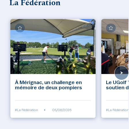
La Fédération
À Mérignac, un challenge en
Le UGolf 
mémoire de deux pompiers
soutien d
#La Fédération
•
05/08/2026
#La Fédération