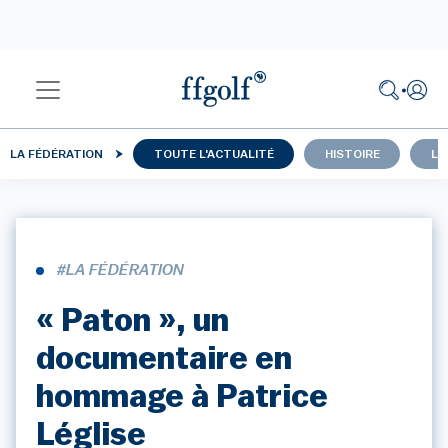
LA FÉDÉRATION
TOUTE L'ACTUALITÉ
HISTOIRE
LU
#LA FÉDÉRATION
« Paton », un
documentaire en
hommage à Patrice
Léglise