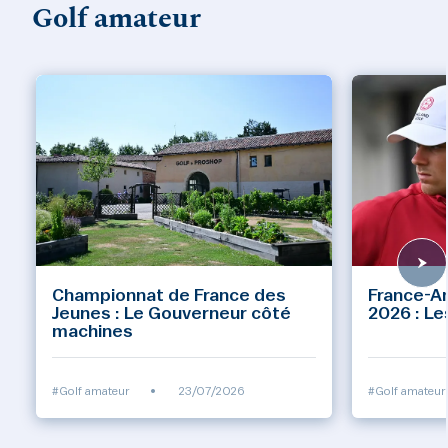
Golf amateur
Championnat de France des
France-A
Jeunes : Le Gouverneur côté
2026 : Le
machines
/10
#Golf amateur
•
23/07/2026
#Golf amateur