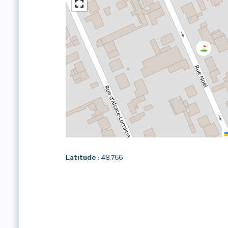
Latitude :
48.766
1
/1