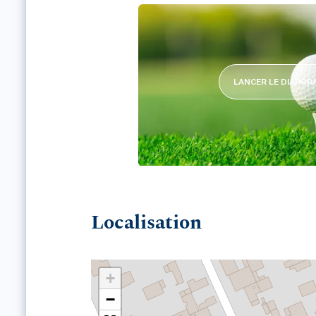
LANCER LE DIAPO
GOLF CLUB DE CHOISY L
Localisation
+
−