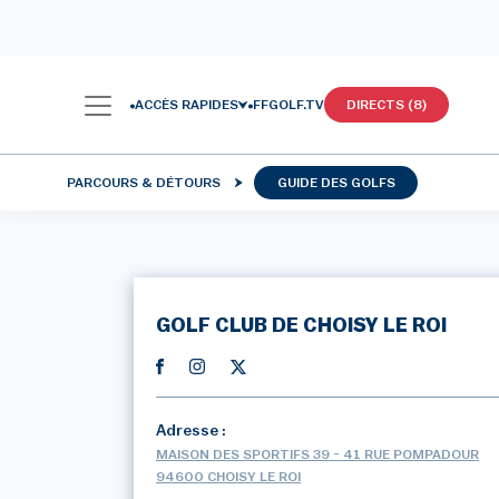
ACCÈS RAPIDES
FFGOLF.TV
DIRECTS (8)
PARCOURS & DÉTOURS
GUIDE DES GOLFS
GOLF CLUB DE CHOISY LE ROI
Adresse :
MAISON DES SPORTIFS 39 - 41 RUE POMPADOUR
94600 CHOISY LE ROI