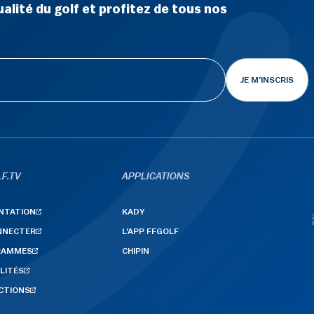
alité du golf et profitez de tous nos
JE M'INSCRIS
F.TV
APPLICATIONS
NTATION
KADY
NNECTER
L'APP FFGOLF
RAMMES
CHIPIN
LITÉS
CTIONS