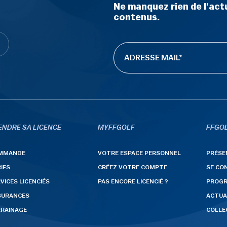
Ne manquez rien de l'actu
contenus.
ENDRE SA LICENCE
MYFFGOLF
FFGOL
MMANDE
VOTRE ESPACE PERSONNEL
PRÉSE
IFS
CRÉEZ VOTRE COMPTE
SE CO
VICES LICENCIÉS
PAS ENCORE LICENCIÉ ?
PROG
SURANCES
ACTUA
RRAINAGE
COLLE