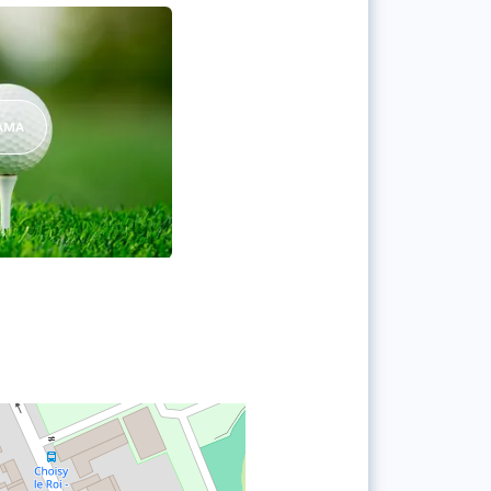
RAMA
E ROI