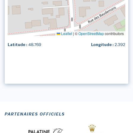
Leaflet
|
©
OpenStreetMap
contributors
Latitude :
48.769
Longitude :
2.392
1
/1
PARTENAIRES OFFICIELS