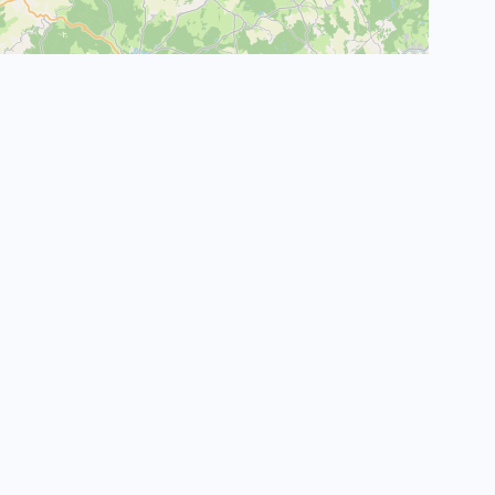
Leaflet
|
©
OpenStreetMap
contributors