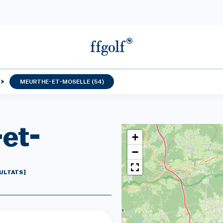
MEURTHE-ET-MOSELLE (54)
et-
+
−
SULTATS]