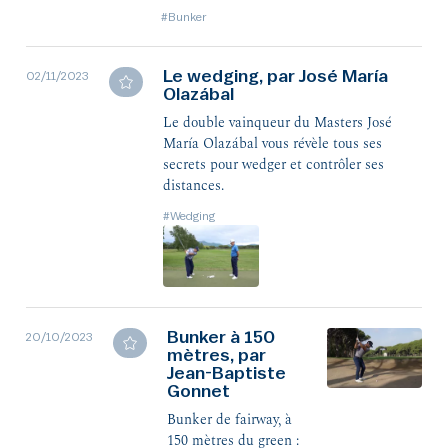
niveau de jeu. Nos
#Bunker
coachs ont 3 solutions
pour vous.
Le wedging, par José María
02/11/2023
Olazábal
Le double vainqueur du Masters José
María Olazábal vous révèle tous ses
secrets pour wedger et contrôler ses
distances.
#Wedging
Bunker à 150
20/10/2023
mètres, par
Jean-Baptiste
Gonnet
Bunker de fairway, à
150 mètres du green :