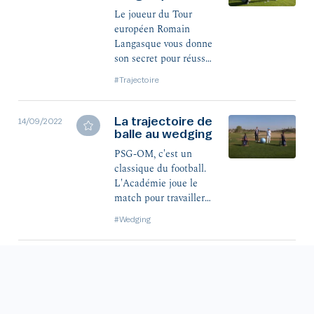
Le joueur du Tour
européen Romain
Langasque vous donne
son secret pour réussir
vos balles basses !
#Trajectoire
La trajectoire de
14/09/2022
balle au wedging
PSG-OM, c'est un
classique du football.
L'Académie joue le
match pour travailler
vos trajectoires au
#Wedging
wedging !
La peur de l'eau
14/09/2022
Peur de prendre l'eau
lors de votre approche
? L'Académie a 2