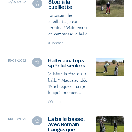
Stop à la
22/02/2023
cueillette
La saison des
cueillettes, c'est
terminé ! Maintenant,
on compresse la balle
et on assure le milieu
#Contact
des greens.
Halte aux tops,
15/09/2022
spécial seniors
Je laisse la tête sur la
balle ? Mauvaise idée.
Tête bloquée = corps
bloqué, première
cause du top. Ami(e)s
#Contact
seniors, nos coachs
vont vous aider.
La balle basse,
14/09/2022
avec Romain
Langasque