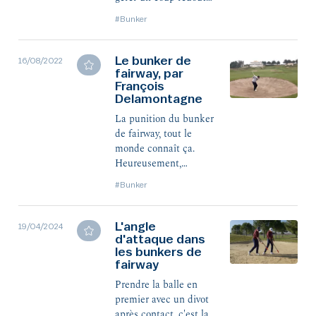
de tous : la sortie de
#Bunker
bunker de fairway.
Le bunker de
16/08/2022
fairway, par
François
Delamontagne
La punition du bunker
de fairway, tout le
monde connaît ça.
Heureusement,
François
#Bunker
Delamontagne est là
pour nous aider à
sortir de cette
L'angle
19/04/2024
situation.
d'attaque dans
les bunkers de
fairway
Prendre la balle en
premier avec un divot
après contact, c'est la