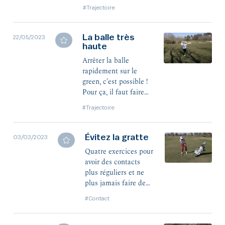
basse. Nos coachs
#Trajectoire
Patrice et Dominique
vous montrent la
bonne attitude.
La balle très
22/05/2023
haute
Arrêter la balle
rapidement sur le
green, c'est possible !
Pour ça, il faut faire
une balle très haute
#Trajectoire
dans le ciel avec la
méthode de Jean-
Baptiste Gonnet.
Évitez la gratte
03/03/2023
Quatre exercices pour
avoir des contacts
plus réguliers et ne
plus jamais faire de
gratte. Coach Laurène
#Contact
vous donne les
solutions.