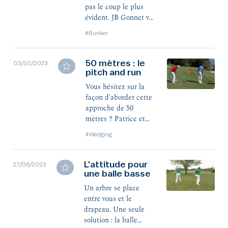
pas le coup le plus
évident. JB Gonnet va
vous simplifier ça !
#Bunker
50 mètres : le
03/10/2023
pitch and run
Vous hésitez sur la
façon d'aborder cette
approche de 50
mètres ? Patrice et
Dominique ont une
#Wedging
solution très "hockey"
pour vous : le pitch
and run.
L'attitude pour
27/06/2023
une balle basse
Un arbre se place
entre vous et le
drapeau. Une seule
solution : la balle