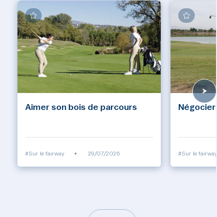
Aimer son bois de parcours
Négocier 
#Sur le fairway
•
29/07/2026
#Sur le fairwa