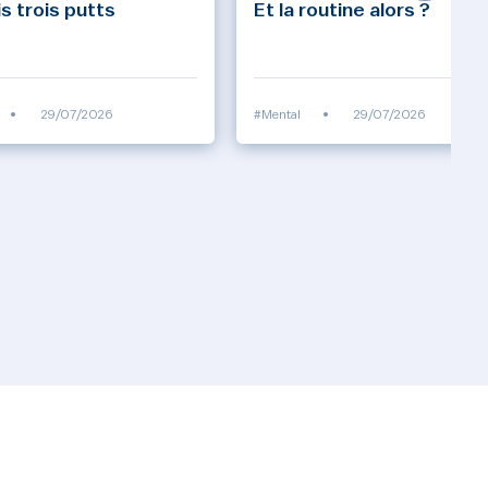
s trois putts
Et la routine alors ?
•
29/07/2026
#Mental
•
29/07/2026