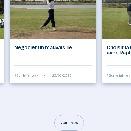
Négocier un mauvais lie
Choisir la
avec Raph
#Sur le fairway
•
23/02/2026
#Sur le fairway
VOIR PLUS