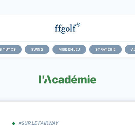
S TUTOS
SWING
MISE EN JEU
STRATÉGIE
A
#SUR LE FAIRWAY