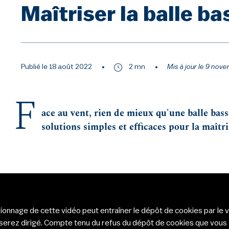
Maîtriser la balle ba
Publié le 18 août 2022
2 mn
Mis à jour le 9 nov
F
ace au vent, rien de mieux qu'une balle bas
solutions simples et efficaces pour la maîtri
sionnage de cette vidéo peut entraîner le dépôt de cookies par le 
serez dirigé. Compte tenu du refus du dépôt de cookies que vous 