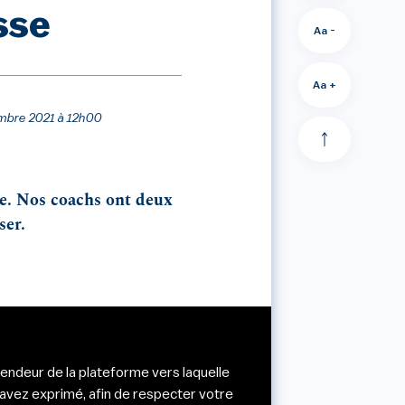
sse
Aa -
Aa +
embre 2021 à 12h00
se. Nos coachs ont deux
ser.
vendeur de la plateforme vers laquelle
avez exprimé, afin de respecter votre