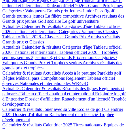
Apprentissage des Règles
Catégories d'âge
Tableau officiel 2026 -
national et international
Tableau officiel 2026 - Grands Prix jeunes
Catégories / Vainqueurs Grands prix Jeunes
Junior Pass ffgolf
Grands tournois jeunes
La filière compétitive
Archives résultats des
Grands prix jeunes
Golf scolaire
Le golf universitaire
Actualités
Calendrier & résultats
Catégories d'âge
Tableau officiel
2026 - national et international
Catégories / Vainqueurs Classics
Tableau officiel 2026 - Classics et Grands Prix
Archives résultats
Grands prix et Classics
Actualités
Calendrier & résultats
Catégories d'âge
Tableau officiel
2026 - national et international
Tableau officiel 2026 - Trophées
seniors, seniors 2, seniors 3, et Grands Prix seniors
Catégories /
Vainqueurs Grands Prix et Trophées seniors
Archives résultats des
grands prix et trophées
Calendrier & résultats
Actualités
Accès à la pratique
Parakids golf
Règles
Médical pass
Compétitions
Règlement
Tableau officiel
épreuves Nationales et internationales
WR4GD
Actualités
Calendrier & résultats
Résultats des ligues
Règlements et
palmarès
Tableau officiel - national et international
Rejoindre le golf
d'Entreprise
Dossier d'affiliation
Rattachement d'un licencié
Trophée
développement
Calendrier & résultats
Jouer avec sa ville
Ecoles de golf
Calendrier
2025
Dossier d'affiliation
Rattachement d'un licencié
Trophée
développement
Calendrier & résultats
Calendrier 2025
Titres nationaux
Equipes de