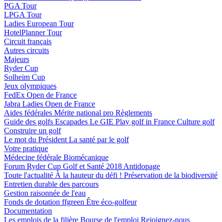
PGA Tour
LPGA Tour
Ladies European Tour
HotelPlanner Tour
Circuit français
Autres circuits
Majeurs
Ryder Cup
Solheim Cup
Jeux olympiques
FedEx Open de France
Jabra Ladies Open de France
Aides fédérales
Mérite national pro
Règlements
Guide des golfs
Escapades
Le GIE Play golf in France
Culture golf
Construire un golf
Le mot du Président
La santé par le golf
Votre pratique
Médecine fédérale
Biomécanique
Forum Ryder Cup Golf et Santé 2018
Antidopage
Toute l'actualité
À la hauteur du défi !
Préservation de la biodiversité
Entretien durable des parcours
Gestion raisonnée de l'eau
Fonds de dotation ffgreen
Être éco-golfeur
Documentation
Les emplois de la filière
Bourse de l'emploi
Rejoignez-nous