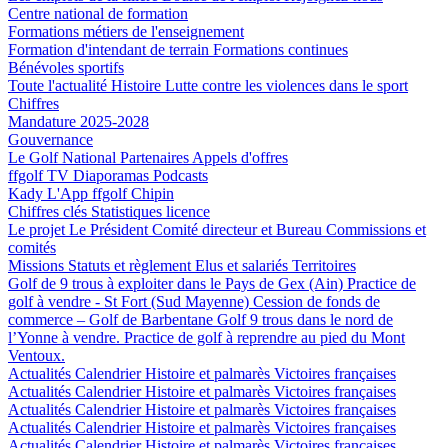
Centre national de formation
Formations métiers de l'enseignement
Formation d'intendant de terrain
Formations continues
Bénévoles sportifs
Toute l'actualité
Histoire
Lutte contre les violences dans le sport
Chiffres
Mandature 2025-2028
Gouvernance
Le Golf National
Partenaires
Appels d'offres
ffgolf TV
Diaporamas
Podcasts
Kady
L'App ffgolf
Chipin
Chiffres clés
Statistiques licence
Le projet
Le Président
Comité directeur et Bureau
Commissions et
comités
Missions
Statuts et règlement
Elus et salariés
Territoires
Golf de 9 trous à exploiter dans le Pays de Gex (Ain)
Practice de
golf à vendre - St Fort (Sud Mayenne)
Cession de fonds de
commerce – Golf de Barbentane
Golf 9 trous dans le nord de
l’Yonne à vendre.
Practice de golf à reprendre au pied du Mont
Ventoux.
Actualités
Calendrier
Histoire et palmarès
Victoires françaises
Actualités
Calendrier
Histoire et palmarès
Victoires françaises
Actualités
Calendrier
Histoire et palmarès
Victoires françaises
Actualités
Calendrier
Histoire et palmarès
Victoires françaises
Actualités
Calendrier
Histoire et palmarès
Victoires françaises