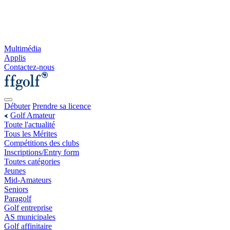
Multimédia
Applis
Contactez-nous
Débuter
Prendre sa licence
Golf Amateur
Toute l'actualité
Tous les Mérites
Compétitions des clubs
Inscriptions/Entry form
Toutes catégories
Jeunes
Mid-Amateurs
Seniors
Paragolf
Golf entreprise
AS municipales
Golf affinitaire