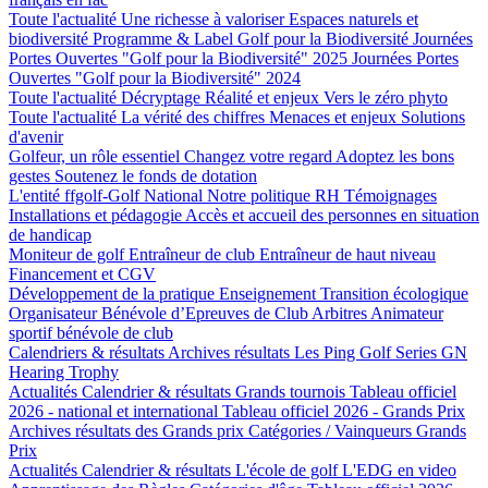
Toute l'actualité
Une richesse à valoriser
Espaces naturels et
biodiversité
Programme & Label Golf pour la Biodiversité
Journées
Portes Ouvertes "Golf pour la Biodiversité" 2025
Journées Portes
Ouvertes "Golf pour la Biodiversité" 2024
Toute l'actualité
Décryptage
Réalité et enjeux
Vers le zéro phyto
Toute l'actualité
La vérité des chiffres
Menaces et enjeux
Solutions
d'avenir
Golfeur, un rôle essentiel
Changez votre regard
Adoptez les bons
gestes
Soutenez le fonds de dotation
L'entité ffgolf-Golf National
Notre politique RH
Témoignages
Installations et pédagogie
Accès et accueil des personnes en situation
de handicap
Moniteur de golf
Entraîneur de club
Entraîneur de haut niveau
Financement et CGV
Développement de la pratique
Enseignement
Transition écologique
Organisateur Bénévole d’Epreuves de Club
Arbitres
Animateur
sportif bénévole de club
Calendriers & résultats
Archives résultats
Les Ping Golf Series
GN
Hearing Trophy
Actualités
Calendrier & résultats
Grands tournois
Tableau officiel
2026 - national et international
Tableau officiel 2026 - Grands Prix
Archives résultats des Grands prix
Catégories / Vainqueurs Grands
Prix
Actualités
Calendrier & résultats
L'école de golf
L'EDG en video