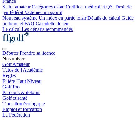
France
Statut amateur
Catégories d'âge
Certificat médical et QS.
Droit de
jeu fédéral
Vademecum sportif
Nouveau système
Un index en partie loisir
Détails du calcul
Guide
pratique et FAQ
Calculette de jeu
Le calcul
Les départs recommandés
Débuter
Prendre sa licence
Nos univers
Golf Amateur
Tutos de l'Académie
Règles
Filière Haut Niveau
Golf Pro
Parcours & détours
Golf et santé
Transition écologique
Emploi et formation
La Fédération