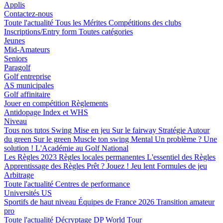
Applis
Contactez-nous
Toute l'actualité
Tous les Mérites
Compétitions des clubs
Inscriptions/Entry form
Toutes catégories
Jeunes
Mid-Amateurs
Seniors
Paragolf
Golf entreprise
AS municipales
Golf affinitaire
Jouer en compétition
Règlements
Antidopage
Index et WHS
Niveau
Tous nos tutos
Swing
Mise en jeu
Sur le fairway
Stratégie
Autour
du green
Sur le green
Muscle ton swing
Mental
Un problème ? Une
solution !
L'Académie au Golf National
Les Règles 2023
Règles locales permanentes
L'essentiel des Règles
Apprentissage des Règles
Prêt ? Jouez !
Jeu lent
Formules de jeu
Arbitrage
Toute l'actualité
Centres de performance
Universités US
Sportifs de haut niveau
Équipes de France 2026
Transition amateur
pro
Toute l'actualité
Décryptage
DP World Tour