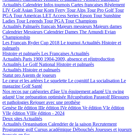
Actualités
Calendrier
Infos tournois
Cartes françaises
Règlement
LIV Golf
Asian Tour
Korn Ferry Tour
Alps Tour
Pro Golf Tour
PGA Tour Americas
LET Access Series
Epson Tour
Sunshine
Ladies Tour
Legends Tour
PGA Tour Champions
Actualités
Palmarès français
Majeurs messieurs
Majeurs dames
Calendrier Messieurs
Calendrier Dames
The Amundi Evian
Championship
Les Français
Ryder Cup 2018
Le tournoi
Actualités
Histoire et
palmarès
Histoire et palmarès
Les Françaises
Actualités
Actualités
Paris 1900
1904-2009, absence et réintroduction
Actualités
Le Golf National
Histoire et palmarès
Actualités
Histoire et palmarès
Statut pro
Agents de joueurs
Le cœur et les artères
Le squelette
Le cognitif
La socialisation
Le
magazine Golf Santé
Nos recos par catégories d'âge
Un équipement adapté
Un swing
adapté
Une préparation optimisée
Récupération
Paragolf
Blessures
et pathologies
Rejouer avec une prothèse
Genèse
IIe édition
IIIe édition
IVe édition
Ve édition
VIe édition
VIIe édition
VIIIe édition - 2024
Deux sites
Actualités
Actualités
Organisation
Calendrier de la saison
Recrutement
Programme golf
Cursus académique
Débouchés
Joueuses et joueurs
français en fac