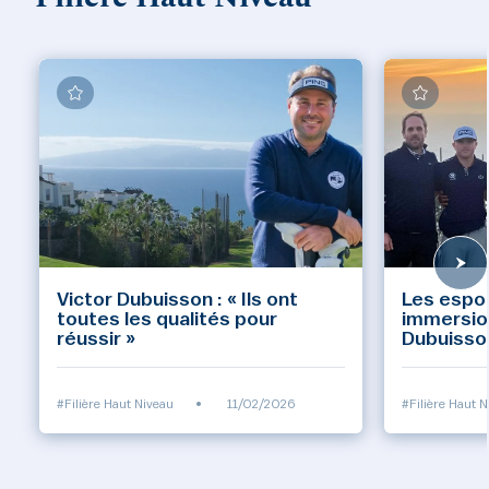
Victor Dubuisson : « Ils ont
Les espoi
toutes les qualités pour
immersio
réussir »
Dubuisso
#Filière Haut Niveau
•
11/02/2026
#Filière Haut 