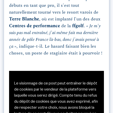
débuts en tant que pro, il s'est tout
naturellement tourné vers le resort varois de
Terre Blanche
, où est implanté l'un des deux
Centres de performance
de la
ffgolf
.
« Je m'y
suis pas mal entraîné, j'ai même fait ma dernière
année de pôle France là-bas, donc j'avais pensé à
ça »
, indique-t-il. Le hasard faisant bien les
choses, un poste de stagiaire était à pourvoir !
Le visionnage de ce post peut entraîner le dépôt
de cookies par le vendeur de la plateforme vers
laquelle vous serez dirigé. Compte tenu du refus
du dépôt de cookies que vous avez exprimé, afin
de respecter votre choix, nous avons bloqué la