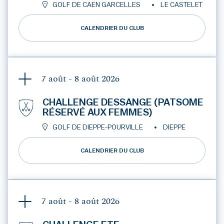
GOLF DE CAEN GARCELLES
LE CASTELET
CALENDRIER DU CLUB
7 août - 8 août
2026
CHALLENGE DESSANGE (PATSOME
RÉSERVÉ AUX FEMMES)
GOLF DE DIEPPE-POURVILLE
DIEPPE
CALENDRIER DU CLUB
7 août - 8 août
2026