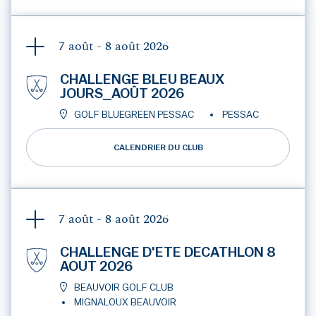
7 août - 8 août
2026
CHALLENGE BLEU BEAUX
JOURS_AOÛT 2026
GOLF BLUEGREEN PESSAC
PESSAC
CALENDRIER DU CLUB
7 août - 8 août
2026
CHALLENGE D'ETE DECATHLON 8
AOUT 2026
BEAUVOIR GOLF CLUB
MIGNALOUX BEAUVOIR