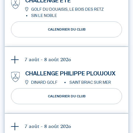
CHALLENGE ETE
GOLF DU DOUAISIS, LE BOIS DES RETZ
SIN LE NOBLE
CALENDRIER DU CLUB
7 août - 8 août
2026
CHALLENGE PHILIPPE PLOUJOUX
DINARD GOLF
SAINT BRIAC SUR MER
CALENDRIER DU CLUB
7 août - 8 août
2026