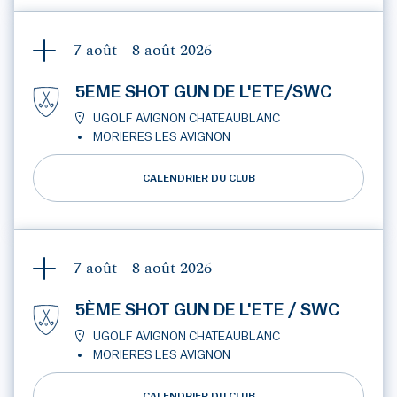
7 août - 8 août
2026
5EME SHOT GUN DE L'ETE/SWC
UGOLF AVIGNON CHATEAUBLANC
MORIERES LES AVIGNON
CALENDRIER DU CLUB
7 août - 8 août
2026
5ÈME SHOT GUN DE L'ETE / SWC
UGOLF AVIGNON CHATEAUBLANC
MORIERES LES AVIGNON
CALENDRIER DU CLUB