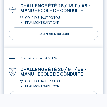
CHALLENGE ÉTÉ 26 / 18 T / #8 -
MANU - ECOLE DE CONDUITE
GOLF DU HAUT-POITOU
BEAUMONT SAINT-CYR
CALENDRIER DU CLUB
7 août - 8 août
2026
CHALLENGE ÉTÉ 26 / 9T / #8 -
MANU - ECOLE DE CONDUITE
GOLF DU HAUT-POITOU
BEAUMONT SAINT-CYR
CALENDRIER DU CLUB