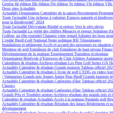
Genèse
IIe édition
IIIe édition
IVe édition
Ve édition
VIe édition
VIIe
Deux sites
Actualités
Actualités
Organisation
Calendrier de la saison
Recrutement
Program
Toute l'actualité
Une richesse à valoriser
Espaces naturels et biodivers
pour la Biodiversité" 2024
Toute l'actualité
Décryptage
Réalité et enjeux
Vers le zéro phyto
Toute l'actualité
La vérité des chiffres
Menaces et enjeux
Solutions d'
Golfeur, un rôle essentiel
Changez votre regard
Adoptez les bons ges
L'entité ffgolf-Golf National
Notre politique RH
Témoignages
Installations et pédagogie
Accès et accueil des personnes en situation
Moniteur de golf
Entraîneur de club
Entraîneur de haut niveau
Finan
Développement de la pratique
Enseignement
Transition écologique
Organisateur Bénévole d’Epreuves de Club
Arbitres
Animateur sporti
Calendriers & résultats
Archives résultats
Les Ping Golf Series
GN He
Actualités
Calendrier & résultats
Grands tournois
Tableau officiel 202
Actualités
Calendrier & résultats
L'école de golf
L'EDG en video
App
/ Vainqueurs Grands prix Jeunes
Junior Pass ffgolf
Grands tournois j
Actualités
Calendrier & résultats
Catégories d'âge
Tableau officiel 202
Classics
Actualités
Calendrier & résultats
Catégories d'âge
Tableau officiel 202
Grands Prix et Trophées seniors
Archives résultats des grands prix et 
Calendrier & résultats
Actualités
Accès à la pratique
Parakids golf
Rè
Actualités
Calendrier & résultats
Résultats des ligues
Règlements et p
développement
Calendrier & résultats
Jouer avec sa ville
Ecoles de golf
Calendrier 2