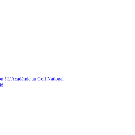
on !
L'Académie au Golf National
ge