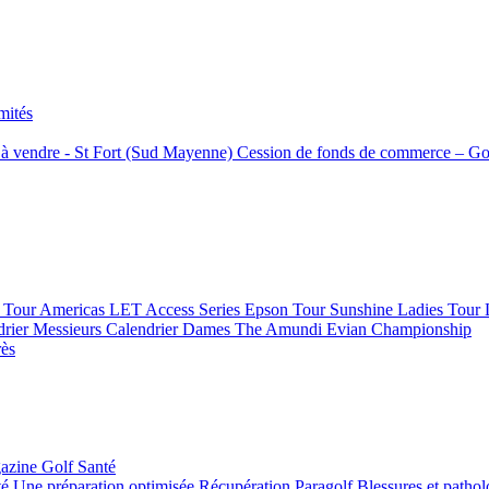
mités
f à vendre - St Fort (Sud Mayenne)
Cession de fonds de commerce – Go
Tour Americas
LET Access Series
Epson Tour
Sunshine Ladies Tour
drier Messieurs
Calendrier Dames
The Amundi Evian Championship
rès
azine Golf Santé
té
Une préparation optimisée
Récupération
Paragolf
Blessures et patho