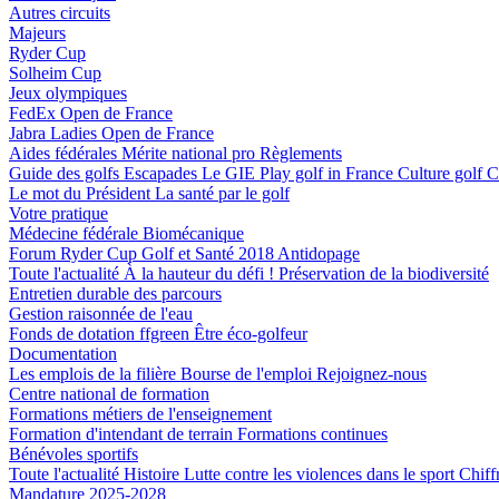
Autres circuits
Majeurs
Ryder Cup
Solheim Cup
Jeux olympiques
FedEx Open de France
Jabra Ladies Open de France
Aides fédérales
Mérite national pro
Règlements
Guide des golfs
Escapades
Le GIE Play golf in France
Culture golf
C
Le mot du Président
La santé par le golf
Votre pratique
Médecine fédérale
Biomécanique
Forum Ryder Cup Golf et Santé 2018
Antidopage
Toute l'actualité
À la hauteur du défi !
Préservation de la biodiversité
Entretien durable des parcours
Gestion raisonnée de l'eau
Fonds de dotation ffgreen
Être éco-golfeur
Documentation
Les emplois de la filière
Bourse de l'emploi
Rejoignez-nous
Centre national de formation
Formations métiers de l'enseignement
Formation d'intendant de terrain
Formations continues
Bénévoles sportifs
Toute l'actualité
Histoire
Lutte contre les violences dans le sport
Chiff
Mandature 2025-2028