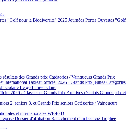
 fac
rtes "Golf pour la Biodiversité" 2025
Journées Portes Ouvertes "Golf
s résultats des Grands prix
Catégories / Vainqueurs Grands Prix
 et international
Tableau officiel 2026 - Grands Prix jeunes
Catégories
lf scolaire
Le golf universitaire
ficiel 2026 - Classics et Grands Prix
Archives résultats Grands prix et
niors 2, seniors 3, et Grands Prix seniors
Catégories / Vainqueurs
tionales et internationales
WR4GD
ntreprise
Dossier d'affiliation
Rattachement d'un licencié
Trophée
ment