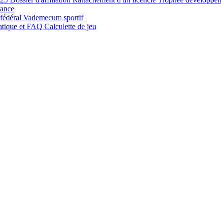
rance
 fédéral
Vademecum sportif
atique et FAQ
Calculette de jeu