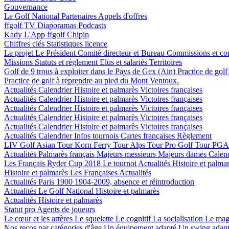
Gouvernance
Le Golf National
Partenaires
Appels d'offres
ffgolf TV
Diaporamas
Podcasts
Kady
L'App ffgolf
Chipin
Chiffres clés
Statistiques licence
Le projet
Le Président
Comité directeur et Bureau
Commissions et co
Missions
Statuts et règlement
Elus et salariés
Territoires
Golf de 9 trous à exploiter dans le Pays de Gex (Ain)
Practice de gol
Practice de golf à reprendre au pied du Mont Ventoux.
Actualités
Calendrier
Histoire et palmarès
Victoires françaises
Actualités
Calendrier
Histoire et palmarès
Victoires françaises
Actualités
Calendrier
Histoire et palmarès
Victoires françaises
Actualités
Calendrier
Histoire et palmarès
Victoires françaises
Actualités
Calendrier
Histoire et palmarès
Victoires françaises
Actualités
Calendrier
Infos tournois
Cartes françaises
Règlement
LIV Golf
Asian Tour
Korn Ferry Tour
Alps Tour
Pro Golf Tour
PGA 
Actualités
Palmarès français
Majeurs messieurs
Majeurs dames
Calen
Les Français
Ryder Cup 2018
Le tournoi
Actualités
Histoire et palma
Histoire et palmarès
Les Françaises
Actualités
Actualités
Paris 1900
1904-2009, absence et réintroduction
Actualités
Le Golf National
Histoire et palmarès
Actualités
Histoire et palmarès
Statut pro
Agents de joueurs
Le cœur et les artères
Le squelette
Le cognitif
La socialisation
Le mag
Nos recos par catégories d'âge
Un équipement adapté
Un swing adap