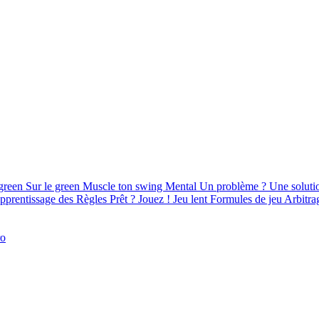
green
Sur le green
Muscle ton swing
Mental
Un problème ? Une soluti
pprentissage des Règles
Prêt ? Jouez !
Jeu lent
Formules de jeu
Arbitra
ro