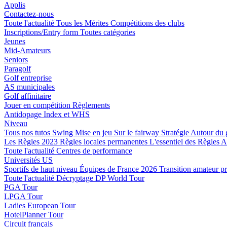
Applis
Contactez-nous
Toute l'actualité
Tous les Mérites
Compétitions des clubs
Inscriptions/Entry form
Toutes catégories
Jeunes
Mid-Amateurs
Seniors
Paragolf
Golf entreprise
AS municipales
Golf affinitaire
Jouer en compétition
Règlements
Antidopage
Index et WHS
Niveau
Tous nos tutos
Swing
Mise en jeu
Sur le fairway
Stratégie
Autour du 
Les Règles 2023
Règles locales permanentes
L'essentiel des Règles
A
Toute l'actualité
Centres de performance
Universités US
Sportifs de haut niveau
Équipes de France 2026
Transition amateur p
Toute l'actualité
Décryptage
DP World Tour
PGA Tour
LPGA Tour
Ladies European Tour
HotelPlanner Tour
Circuit français