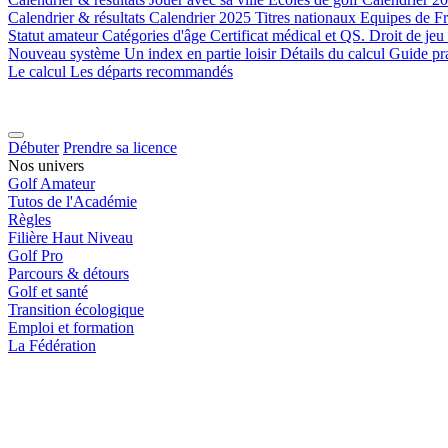
Calendrier & résultats
Calendrier 2025
Titres nationaux
Equipes de F
Statut amateur
Catégories d'âge
Certificat médical et QS.
Droit de jeu
Nouveau système
Un index en partie loisir
Détails du calcul
Guide pr
Le calcul
Les départs recommandés
Débuter
Prendre sa licence
Nos univers
Golf Amateur
Tutos de l'Académie
Règles
Filière Haut Niveau
Golf Pro
Parcours & détours
Golf et santé
Transition écologique
Emploi et formation
La Fédération