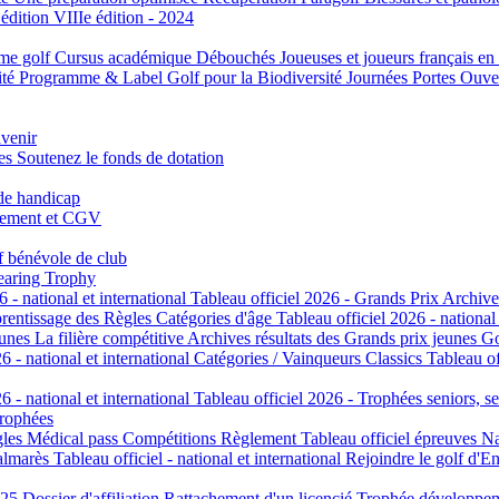
 édition
VIIIe édition - 2024
me golf
Cursus académique
Débouchés
Joueuses et joueurs français en
ité
Programme & Label Golf pour la Biodiversité
Journées Portes Ouve
avenir
tes
Soutenez le fonds de dotation
 de handicap
cement et CGV
f bénévole de club
aring Trophy
6 - national et international
Tableau officiel 2026 - Grands Prix
Archive
rentissage des Règles
Catégories d'âge
Tableau officiel 2026 - national
eunes
La filière compétitive
Archives résultats des Grands prix jeunes
Go
6 - national et international
Catégories / Vainqueurs Classics
Tableau of
6 - national et international
Tableau officiel 2026 - Trophées seniors, se
trophées
gles
Médical pass
Compétitions
Règlement
Tableau officiel épreuves Na
almarès
Tableau officiel - national et international
Rejoindre le golf d'E
025
Dossier d'affiliation
Rattachement d'un licencié
Trophée développe