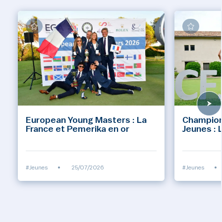
European Young Masters : La
Champion
France et Pemerika en or
Jeunes : 
#Jeunes
•
25/07/2026
#Jeunes
•