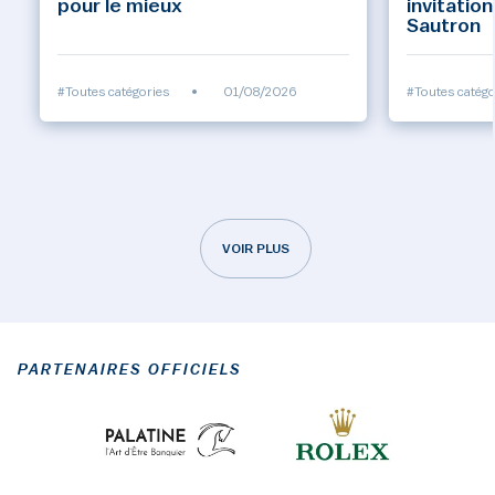
pour le mieux
invitatio
Sautron
#Toutes catégories
•
01/08/2026
#Toutes catégo
VOIR PLUS
PARTENAIRES OFFICIELS