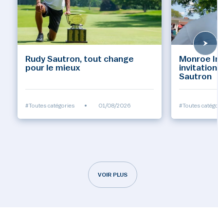
Rudy Sautron, tout change
Monroe Inv
pour le mieux
invitatio
Sautron
#Toutes catégories
•
01/08/2026
#Toutes catégo
VOIR PLUS