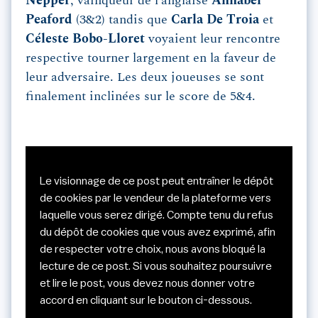
Nepper
, vainqueur de l’anglaise
Annabel
Peaford
(3&2) tandis que
Carla De Troia
et
Céleste Bobo-Lloret
voyaient leur rencontre
respective tourner largement en la faveur de
leur adversaire. Les deux joueuses se sont
finalement inclinées sur le score de 5&4.
Le visionnage de ce post peut entraîner le dépôt
de cookies par le vendeur de la plateforme vers
laquelle vous serez dirigé. Compte tenu du refus
du dépôt de cookies que vous avez exprimé, afin
de respecter votre choix, nous avons bloqué la
lecture de ce post. Si vous souhaitez poursuivre
et lire le post, vous devez nous donner votre
accord en cliquant sur le bouton ci-dessous.