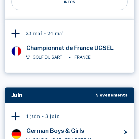
INFOS
23 mai -
24 mai
Championnat de France UGSEL
GOLF DU SART
FRANCE
Juin
5 évènements
1 juin -
3 juin
German Boys & Girls