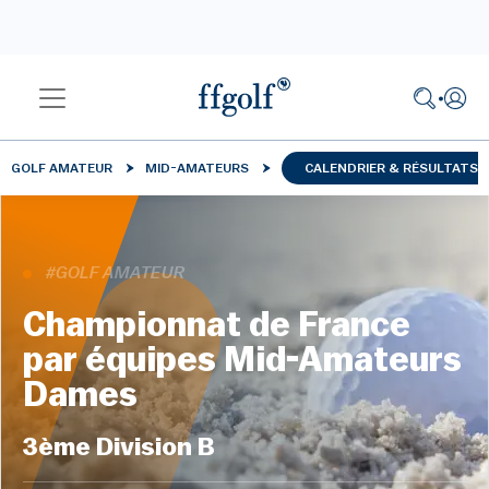
GOLF AMATEUR
MID-AMATEURS
CALENDRIER & RÉSULTATS
#GOLF AMATEUR
Championnat de France
par équipes Mid-Amateurs
Dames
3ème Division B