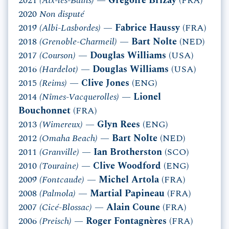
2021
(Aix-les-Bains)
—
Grégoire Brizay
(FRA)
2020
Non disputé
2019
(Albi-Lasbordes)
—
Fabrice Haussy
(FRA)
2018
(Grenoble-Charmeil)
—
Bart Nolte
(NED)
2017
(Courson)
—
Douglas Williams
(USA)
2016
(Hardelot)
—
Douglas Williams
(USA)
2015
(Reims)
—
Clive Jones
(ENG)
2014
(Nîmes-Vacquerolles)
—
Lionel
Bouchonnet
(FRA)
2013
(Wimereux)
—
Glyn Rees
(ENG)
2012
(Omaha Beach)
—
Bart Nolte
(NED)
2011
(Granville)
—
Ian Brotherston
(SCO)
2010
(Touraine)
—
Clive Woodford
(ENG)
2009
(Fontcaude)
—
Michel Artola
(FRA)
2008
(Palmola)
—
Martial Papineau
(FRA)
2007
(Cicé-Blossac)
—
Alain Coune
(FRA)
2006
(Preisch)
—
Roger Fontagnères
(FRA)