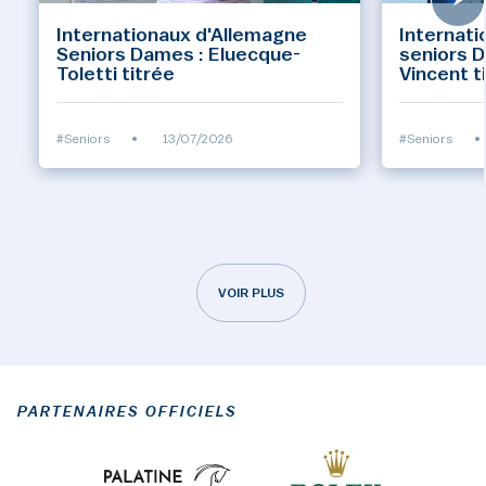
Internationaux d'Allemagne
Internati
Seniors Dames : Eluecque-
seniors 
Toletti titrée
Vincent t
#Seniors
•
13/07/2026
#Seniors
•
VOIR PLUS
PARTENAIRES OFFICIELS