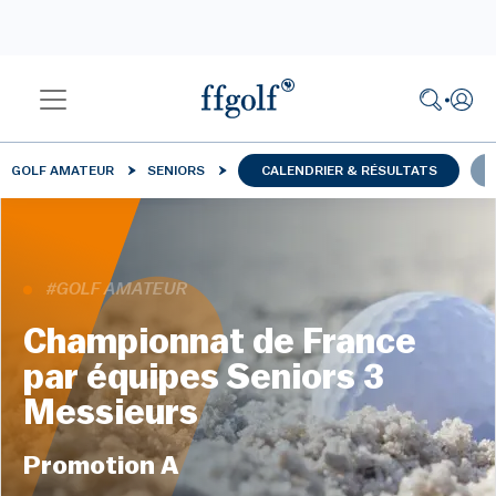
GOLF AMATEUR
SENIORS
CALENDRIER & RÉSULTATS
#GOLF AMATEUR
Championnat de France
par équipes Seniors 3
Messieurs
Promotion A