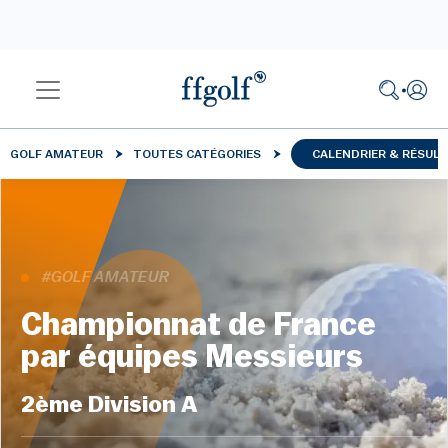
GOLF AMATEUR
TOUTES CATÉGORIES
CALENDRIER & RÉSUL
#GOLF AMATEUR
Championnat de France
par équipes Messieurs
2ème Division A