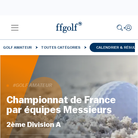
GOLF AMATEUR
TOUTES CATÉGORIES
CALENDRIER & RÉSUL
#GOLF AMATEUR
Championnat de France
par équipes Messieurs
2ème Division A