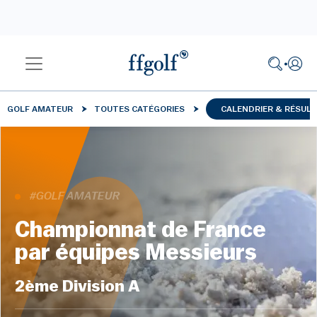
GOLF AMATEUR
TOUTES CATÉGORIES
CALENDRIER & RÉSUL
#GOLF AMATEUR
Championnat de France
par équipes Messieurs
2ème Division A