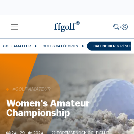
GOLF AMATEUR
TOUTES CATÉGORIES
CALENDRIER & RÉSUL
#GOLF AMATEUR
Women's Amateur
Championship
24 - 29 juin 2024
PORTMARNOCK GOLF CLUB