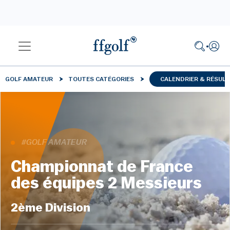
GOLF AMATEUR
TOUTES CATÉGORIES
CALENDRIER & RÉSUL
#GOLF AMATEUR
Championnat de France
des équipes 2 Messieurs
2ème Division