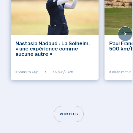
Nastasia Nadaud : La Solheim,
Paul Fran
« une expérience comme
500 km/h 
aucune autre »
#Solheim Cup
•
07/08/2026
#Toute l'actual
VOIR PLUS