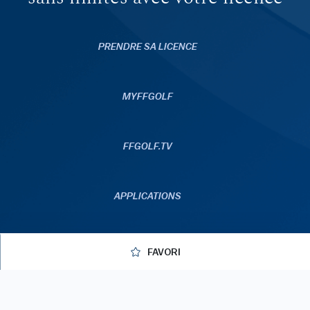
PRENDRE SA LICENCE
MYFFGOLF
FFGOLF.TV
APPLICATIONS
FAVORI
© 2026 ffgolf
Mentions légales
C.G.U
Données personnelles