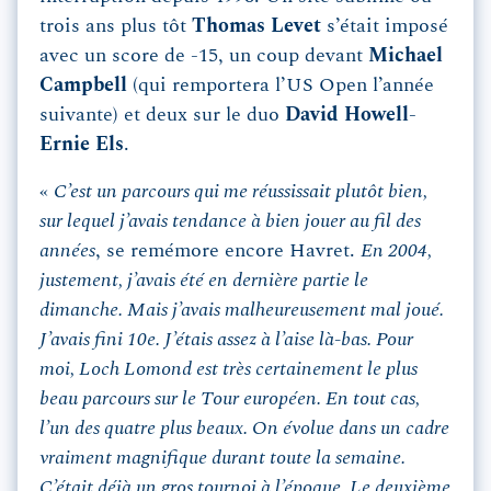
trois ans plus tôt
Thomas Levet
s’était imposé
avec un score de -15, un coup devant
Michael
Campbell
(qui remportera l’US Open l’année
suivante) et deux sur le duo
David Howell
-
Ernie Els
.
«
C’est un parcours qui me réussissait plutôt bien,
sur lequel j’avais tendance à bien jouer au fil des
années
, se remémore encore Havret.
En 2004,
justement, j’avais été en dernière partie le
dimanche. Mais j’avais malheureusement mal joué.
J’avais fini 10e. J’étais assez à l’aise là-bas. Pour
moi, Loch Lomond est très certainement le plus
beau parcours sur le Tour européen. En tout cas,
l’un des quatre plus beaux. On évolue dans un cadre
vraiment magnifique durant toute la semaine.
C’était déjà un gros tournoi à l’époque. Le deuxième