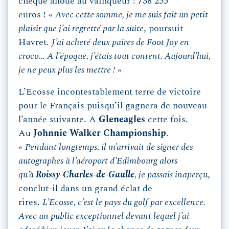
chèque alloué au vainqueur : 738 255
euros ! «
Avec cette somme, je me suis fait un petit
plaisir que j’ai regretté par la suite
, poursuit
Havret.
J’ai acheté deux paires de Foot Joy en
croco… A l’époque, j’étais tout content. Aujourd’hui,
je ne peux plus les mettre !
»
L’Ecosse incontestablement terre de victoire
pour le Français puisqu’il gagnera de nouveau
l’année suivante. A
Gleneagles
cette fois.
Au
Johnnie Walker Championship
.
«
Pendant longtemps, il m’arrivait de signer des
autographes à l’aéroport d’Edimbourg alors
qu’à
Roissy-Charles-de-Gaulle
, je passais inaperçu
,
conclut-il dans un grand éclat de
rires.
L’Ecosse, c’est le pays du golf par excellence.
Avec un public exceptionnel devant lequel j’ai