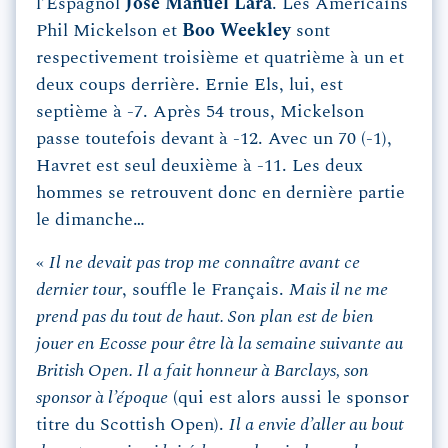
l’Espagnol
José Manuel Lara
. Les Américains
Phil Mickelson et
Boo Weekley
sont
respectivement troisième et quatrième à un et
deux coups derrière. Ernie Els, lui, est
septième à -7. Après 54 trous, Mickelson
passe toutefois devant à -12. Avec un 70 (-1),
Havret est seul deuxième à -11. Les deux
hommes se retrouvent donc en dernière partie
le dimanche…
«
Il ne devait pas trop me connaître avant ce
dernier tour
, souffle le Français.
Mais il ne me
prend pas du tout de haut. Son plan est de bien
jouer en Ecosse pour être là la semaine suivante au
British Open. Il a fait honneur à Barclays, son
sponsor à l’époque
(qui est alors aussi le sponsor
titre du Scottish Open).
Il a envie d’aller au bout