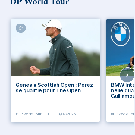
DP World Tour
Genesis Scottish Open : Perez
BMW Inte
se qualifie pour The Open
belle qua
Guillamo
#DP World Tour
•
13/07/2026
#DP World Tou