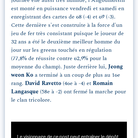
journée elle aussi très humide, l'Angoumoisin
est monté en puissance vendredi et samedi en
enregistrant des cartes de 68 (-4) et 69 (-3).
Cette dernière s'est construite à la force d'un
jeu de fer très consistant puisque le joueur de
32 ans a été le deuxième meilleur homme du
jour sur les greens touchés en régulation
(77,8% de réussite contre 62,9% pour la
moyenne du champ). Juste derrière lui,
Jeong
weon Ko
a terminé à un coup de plus au 16e
rang.
David
Ravetto
(46e à -4) et
Romain
Langasque
(58e à -2) ont fermé la marche pour
le clan tricolore.
Le visionnage de ce post peut entraîner le dépôt