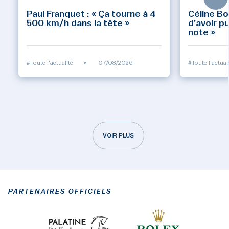
Paul Franquet : « Ça tourne à 4
Céline Bo
500 km/h dans la tête »
d’avoir p
note »
#Toute l'actualité
•
07/08/2026
#Toute l'actual
VOIR PLUS
PARTENAIRES OFFICIELS