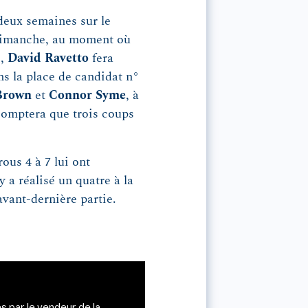
deux semaines sur le
 Dimanche, au moment où
p
,
David Ravetto
fera
ns la place de candidat n°
 Brown
et
Connor Syme
, à
comptera que trois coups
rous 4 à 7 lui ont
y a réalisé un quatre à la
'avant-dernière partie.
s par le vendeur de la