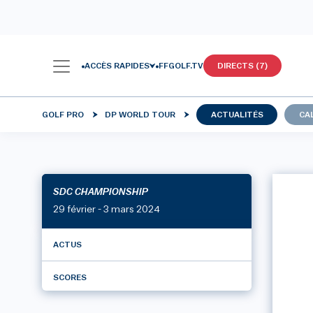
ACCÈS RAPIDES
FFGOLF.TV
DIRECTS (7)
GOLF PRO
DP WORLD TOUR
ACTUALITÉS
CA
SDC CHAMPIONSHIP
29 février - 3 mars 2024
ACTUS
SCORES