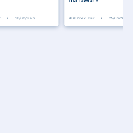
ma faveur »
r
•
28/06/2026
#DP World Tour
•
25/06/2026