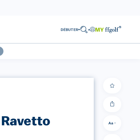
DÉBUTER
 Ravetto
Aa -