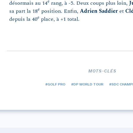
e
désormais au 14
rang, à -5. Deux coups plus loin,
J
e
sa part la 18
position. Enfin,
Adrien Saddier
et
Cl
e
depuis la 40
place, à +1 total.
MOTS-CLÉS
#GOLF PRO
#DP WORLD TOUR
#SDC CHAMPI