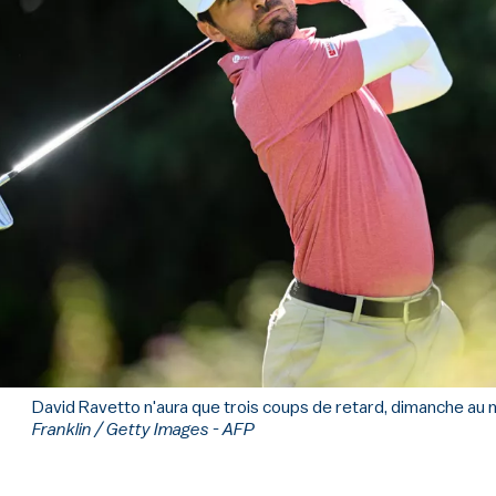
David Ravetto n'aura que trois coups de retard, dimanche au
Franklin / Getty Images - AFP