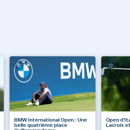
BMW International Open : Une
Open d'Ita
belle quatrième place
Lacroix e