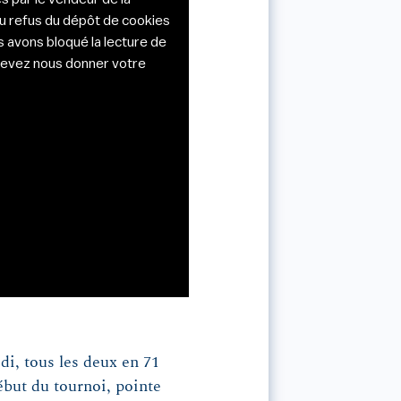
du refus du dépôt de cookies
s avons bloqué la lecture de
s devez nous donner votre
di, tous les deux en 71
ébut du tournoi, pointe