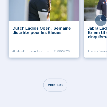
Dutch Ladies Open : Semaine
Jabra Lad
discrète pour les Bleues
Briem tit
cinquièm
#Ladies European Tour
•
21/06/2026
#Ladies Europ
VOIR PLUS