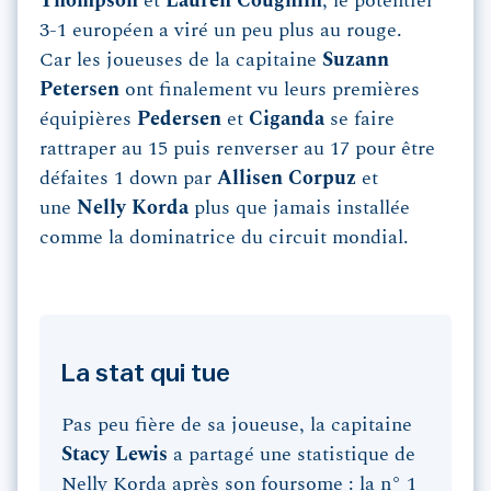
Thompson
et
Lauren
Coughlin
, le potentiel
3-1 européen a viré un peu plus au rouge.
Car les joueuses de la capitaine
Suzann
Petersen
ont finalement vu leurs premières
équipières
Pedersen
et
Ciganda
se faire
rattraper au 15 puis renverser au 17 pour être
défaites 1 down par
Allisen
Corpuz
et
une
Nelly
Korda
plus que jamais installée
comme la dominatrice du circuit mondial.
La stat qui tue
Pas peu fière de sa joueuse, la capitaine
Stacy Lewis
a partagé une statistique de
Nelly Korda après son foursome : la n° 1