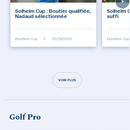
Solheim Cup : Boutier qualifiée,
Solheim C
Nadaud sélectionnée
suffi
#Solheim Cup
•
03/08/2026
#Solheim Cup
VOIR PLUS
Golf Pro