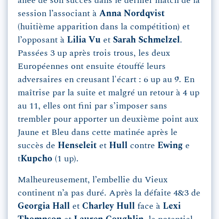
allée de son succès dans le dernier match de la
session l’associant à
Anna
Nordqvist
(huitième apparition dans la compétition) et
l’opposant à
Lilia
Vu
et
Sarah
Schmelzel
.
Passées 3 up après trois trous, les deux
Européennes ont ensuite étouffé leurs
adversaires en creusant l'écart : 6 up au 9. En
maîtrise par la suite et malgré un retour à 4 up
au 11, elles ont fini par s’imposer sans
trembler pour apporter un deuxième point aux
Jaune et Bleu dans cette matinée après le
succès de
Henseleit
et
Hull
contre
Ewing
e
t
Kupcho
(1 up).
Malheureusement, l’embellie du Vieux
continent n’a pas duré. Après la défaite 4&3 de
Georgia Hall
et
Charley
Hull
face à
Lexi