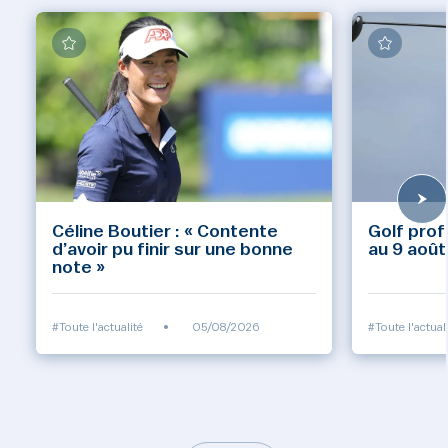
Céline Boutier : « Contente
Golf prof
d’avoir pu finir sur une bonne
au 9 août
note »
#Toute l'actualité
•
05/08/2026
#Toute l'actual