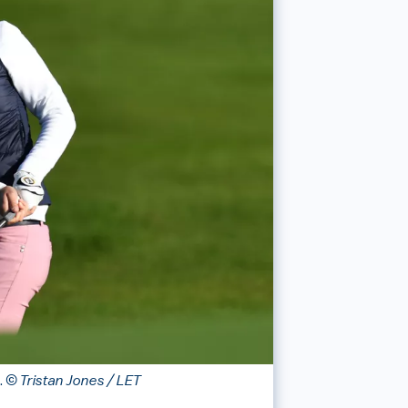
.
© Tristan Jones / LET