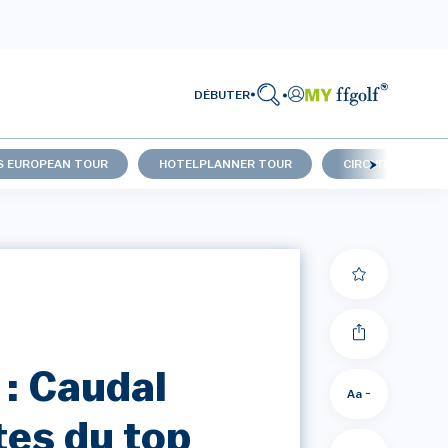
DÉBUTER
S EUROPEAN TOUR
HOTELPLANNER TOUR
CIRCUIT FRANÇAI
 : Caudal
Aa -
tes du top