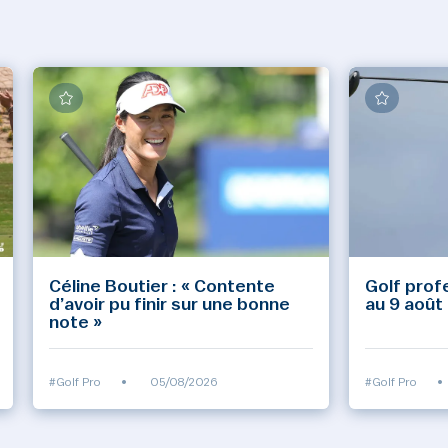
Céline Boutier : « Contente
Golf profe
d’avoir pu finir sur une bonne
au 9 août
note »
#Golf Pro
•
05/08/2026
#Golf Pro
•