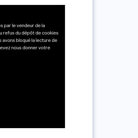
s par le vendeur de la
du refus du dépôt de cookies
s avons bloqué la lecture de
s devez nous donner votre