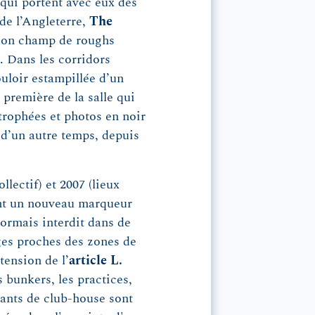
 qui portent avec eux des
de l’Angleterre,
The
 son champ de roughs
. Dans les corridors
ouloir estampillée d’un
 première de la salle qui
 trophées et photos en noir
 d’un autre temps, depuis
llectif) et 2007 (lieux
ient un nouveau marqueur
ormais interdit dans de
ages proches des zones de
tension de l’
article L.
es bunkers, les practices,
rants de club-house sont