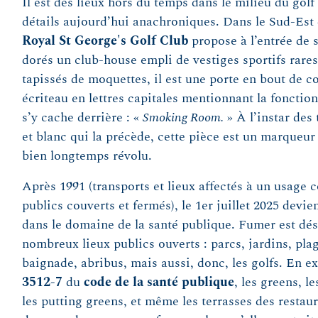
Il est des lieux hors du temps dans le milieu du golf
détails aujourd’hui anachroniques. Dans le Sud-Est 
Royal St George's Golf Club
propose à l’entrée de
dorés un club-house empli de vestiges sportifs rares
tapissés de moquettes, il est une porte en bout de c
écriteau en lettres capitales mentionnant la fonction
s’y cache derrière : «
Smoking Room.
» À l’instar des
et blanc qui la précède, cette pièce est un marqueur
bien longtemps révolu.
Après 1991 (transports et lieux affectés à un usage co
publics couverts et fermés), le 1er juillet 2025 dev
dans le domaine de la santé publique. Fumer est dés
nombreux lieux publics ouverts : parcs, jardins, pl
baignade, abribus, mais aussi, donc, les golfs. En ex
3512-7
du
code de la santé publique
, les greens, l
les putting greens, et même les terrasses des restau