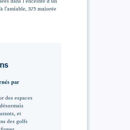
uées dans l'enceinte d'un
 à l’amiable, 375 majorée
ons
rnés par
eur des espaces
 désormais
urants, et
ns des golfs
 fumer.