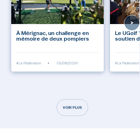
À Mérignac, un challenge en
Le UGolf 
mémoire de deux pompiers
soutien d
#La Fédération
•
05/08/2026
#La Fédération
VOIR PLUS