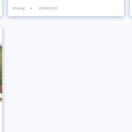
#Swing
•
13/09/2022