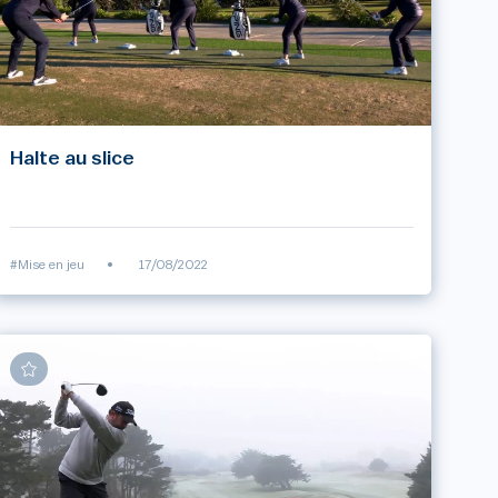
Halte au slice
#Mise en jeu
•
17/08/2022